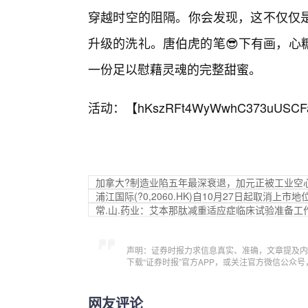
穿越时空的阻隔。你会发现，这不仅仅
升级的洗礼。唐伯虎的笔😎下有画，心
一份足以慰藉灵魂的完整甜蜜。
活动：【
hKszRFt4WyWwhC373uUSCF
加拿大?制造业陷五年最深衰退，加元正被工业空心
浦江国际(?0,2060.HK)自10月27日起取消上市地
常.山.药业：艾本那肽减重适应症临床试验准备工
声明：证券时报力求信息真实、准确，文章提及内
下载“证券时报”官方APP，或关注官方微信公众
网友评论