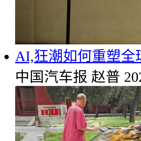
AI,狂潮如何重塑
中国汽车报
赵普
20