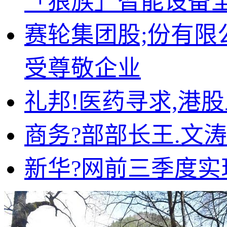
「狼族」智能设备
赛轮集团股;份有限公
受尊敬企业
礼邦!医药寻求,港
商务?部部长王.文
新华?网前三季度实现