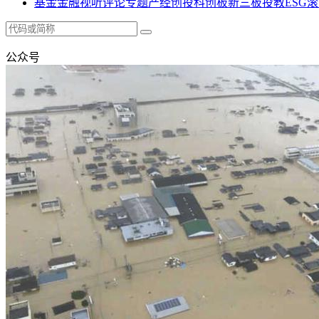
基金
金融
视听
评论
专题
产经
创投
科创板
新三板
投教
ESG
滚
公众号