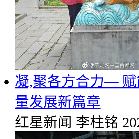
凝,聚各方合力— 
量发展新篇章
红星新闻
李柱铭
20