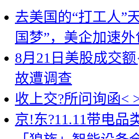
去美国的“打工人”天
国梦”，美企加速外
8月21日美股成交额
故遭调查
收上交?所问询函< 
京!东?11.11带电