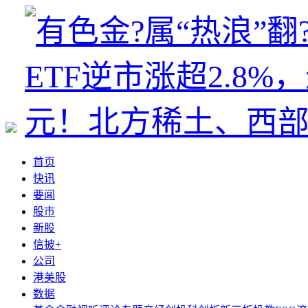
首页
快讯
要闻
股市
新股
信披+
公司
港美股
数据