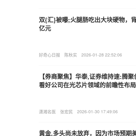
双{汇}被曝;火腿肠吃出大块硬物，背
亿元
好奇心日报
陈秋实
2026-01-28 22:52:06
【券商聚焦】华泰,证券维持速:腾聚创(
看好公司在光芯片领域的前瞻性布局
潇湘名医
张宏民
2026-01-30 17:49:06
黄金,多头尚未放弃，因为市场预期