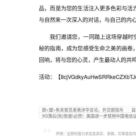
品，而是为您的生活注入更多色彩与活
与自然来一次深入的对话，与自己的内
我们邀请您，一同踏上这场穿越时空
秘的指南，成为您感受生命之美的画卷
回响，将与您的心灵，产生最动人的共
活动：【
8cjVGdkyAuHwSRRkeCZXbTJ
欧<盟>有关官员发表涉华言论，外交部驳斥
益
5G落后{失}败是!必然！美国进一步禁用中国电
声明：证券时报力求信息真实、准确，文章提及内