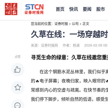
首页
快讯
要闻
股市
您当前的位置：
证券时报
>
公司
>
正文
久草在线：一场穿越时
来源：证券时报网
作者：杨澜
2026-02-08 08
寻觅生命的绿意：久草在线邀您重
点赞
在这个钢筋水泥丛林里，我们似乎
的🔥电子屏幕；夜晚归家，映入眼帘的
常感到内心的空虚与疏离。在快节奏的
我们停下脚步，倾听自然的低语，感受生